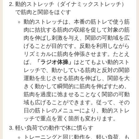
動的ストレッチ（ダイナミックストレッチ）
で筋肉と関節をほぐす
動的ストレッチは、
本番の筋トレで使う筋
肉に拮抗する筋肉
の収縮を促して対象の筋
肉を伸ばし刺激を与え、関節の可動域を広
げることが目的です。
反動を利用しながら
リズミカルに筋肉を伸張させます
。たとえ
ば、
「ラジオ体操」
はとてもよい動的スト
レッチで、動かしている筋肉と反対の関節
運動を生じさせる筋肉を伸ばし、関節を大
きく動かして瞬間的に筋肉を伸ばすため、
筋肉を過度に弛ませることなく関節の可動
域も広げることができます。従って、その
日の筋トレのメニューにより、動的ストレ
ッチで重点を置く箇所も変わります。
軽い負荷での動作で体に慣らす
トレーニングと同じ動作を、軽い負荷、も